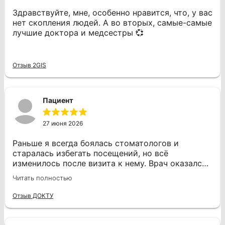
Здравствуйте, мне, особенно нравится, что, у вас
нет скопления людей. А во вторых, самые-самые
лучшие доктора и медсестры 💞
Отзыв 2GIS
Пациент
27 июня 2026
Раньше я всегда боялась стоматологов и
старалась избегать посещений, но всё
изменилось после визита к нему. Врач оказался
профессионалом своего дела. Во время
Читать полностью
процедуры я не испытывала боли, даже когда он
проводил сверление и другие манипуляции, что
Отзыв ДОКТУ
для меня было важно. Дмитрий Юрьевич
работал уверенно и аккуратно, что добавляло
спокойствия. Он быстро помог мне с лечением