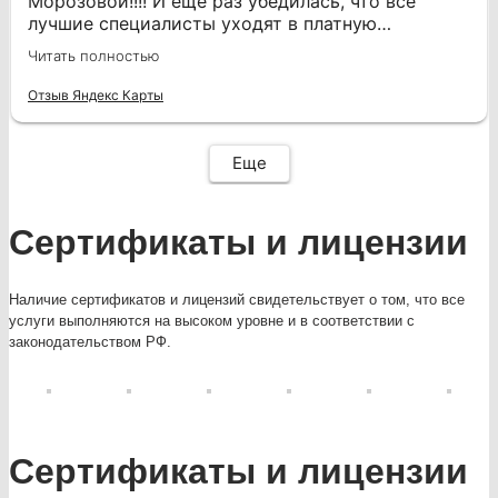
против. И я не ошиблась. Атмосфера в клинике
Морозовой!!!! И еще раз убедилась, что все
очень располагающая .Теперь с уверенностью
лучшие специалисты уходят в платную
могу рекомендовать клинику Мистер ПрезиДент
медицину! Очень хороший врач, знающий свое
Читать полностью
всем, кто ценит качество и заботу о своем
дело, тактична, спокойна, аккуратна! Боли не
здоровье!
было совсем В первый раз спасла меня просто
Отзыв Яндекс Карты
Еще
Сертификаты и лицензии
Наличие сертификатов и лицензий свидетельствует о том, что все
услуги выполняются на высоком уровне и в соответствии с
законодательством РФ.
Сертификаты и лицензии