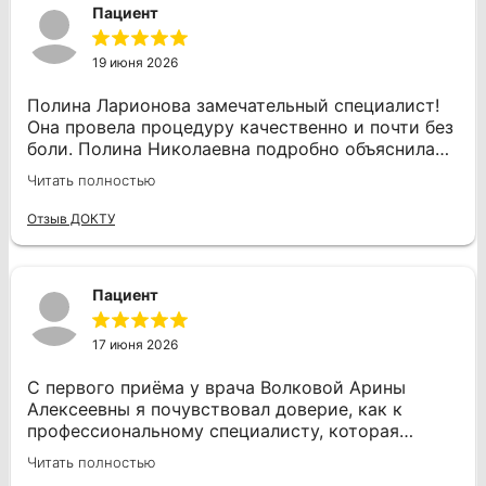
Пациент
зуба, и я чувствую огромную благодарность.
Если это лечение всегда будет таким
комфортным, то, возможно, я буду посещать
19 июня 2026
стоматолога чаще, а не только в крайних
случаях.
Полина Ларионова замечательный специалист!
Она провела процедуру качественно и почти без
боли. Полина Николаевна подробно объяснила
все этапы работы и дала отличные
Читать полностью
рекомендации по уходу за зубами. Я
определенно буду обращаться только к ней в
Отзыв ДОКТУ
будущем и с радостью рекомендую всем!
Пациент
17 июня 2026
С первого приёма у врача Волковой Арины
Алексеевны я почувствовал доверие, как к
профессиональному специалисту, которая
всегда обстоятельно расскажет, что делает и
Читать полностью
что будет делать очень внимательно. И я очень