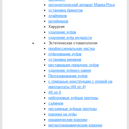
ортодонтический аппарат Марка-Роса
установка брекетов
элайнеров
ретейнеров
Хирургия
удаление зубов
удаление зуба мудрости
Эстетическая стоматология
профессиональная чистка
отбеливание зубов
установка виниров
реставрация передних зубов
удаление зубного камня
Протезирование зубов
с помощью конструкции с опорой на
имплантаты (All on 4)
All on 6
нейлоновые зубные протезы
съёмное
несъемные зубные протезы
коронки на зубы
керамические коронки
металлокерамические коронки