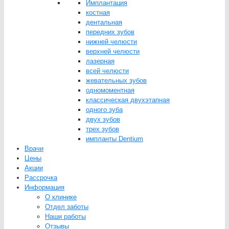
Имплантация
костная
дентальная
передних зубов
нижней челюсти
верхней челюсти
лазерная
всей челюсти
жевательных зубов
одномоментная
классическая двухэтапная
одного зуба
двух зубов
трех зубов
импланты Dentium
Врачи
Цены
Акции
Рассрочка
Информация
О клинике
Отдел заботы
Наши работы
Отзывы