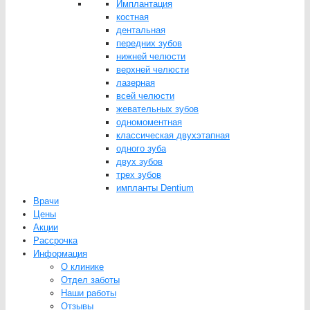
Имплантация
костная
дентальная
передних зубов
нижней челюсти
верхней челюсти
лазерная
всей челюсти
жевательных зубов
одномоментная
классическая двухэтапная
одного зуба
двух зубов
трех зубов
импланты Dentium
Врачи
Цены
Акции
Рассрочка
Информация
О клинике
Отдел заботы
Наши работы
Отзывы