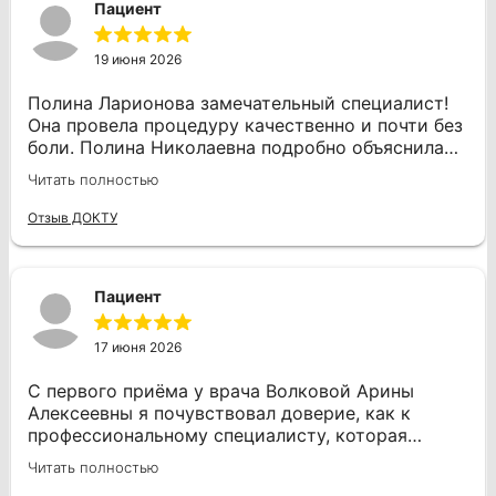
Пациент
зуба, и я чувствую огромную благодарность.
Если это лечение всегда будет таким
комфортным, то, возможно, я буду посещать
19 июня 2026
стоматолога чаще, а не только в крайних
случаях.
Полина Ларионова замечательный специалист!
Она провела процедуру качественно и почти без
боли. Полина Николаевна подробно объяснила
все этапы работы и дала отличные
Читать полностью
рекомендации по уходу за зубами. Я
определенно буду обращаться только к ней в
Отзыв ДОКТУ
будущем и с радостью рекомендую всем!
Пациент
17 июня 2026
С первого приёма у врача Волковой Арины
Алексеевны я почувствовал доверие, как к
профессиональному специалисту, которая
всегда обстоятельно расскажет, что делает и
Читать полностью
что будет делать очень внимательно. И я очень