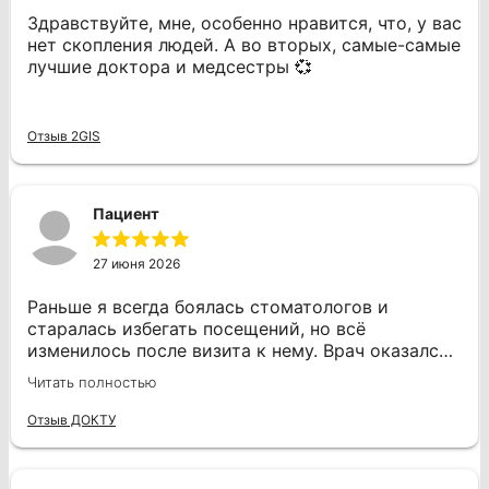
Здравствуйте, мне, особенно нравится, что, у вас
нет скопления людей. А во вторых, самые-самые
лучшие доктора и медсестры 💞
Отзыв 2GIS
Пациент
27 июня 2026
Раньше я всегда боялась стоматологов и
старалась избегать посещений, но всё
изменилось после визита к нему. Врач оказался
профессионалом своего дела. Во время
Читать полностью
процедуры я не испытывала боли, даже когда он
проводил сверление и другие манипуляции, что
Отзыв ДОКТУ
для меня было важно. Дмитрий Юрьевич
работал уверенно и аккуратно, что добавляло
спокойствия. Он быстро помог мне с лечением