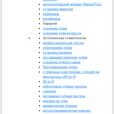
ортодонтический аппарат Марка-Роса
установка брекетов
элайнеров
ретейнеров
Хирургия
удаление зубов
удаление зуба мудрости
Эстетическая стоматология
профессиональная чистка
отбеливание зубов
установка виниров
реставрация передних зубов
удаление зубного камня
Протезирование зубов
с помощью конструкции с опорой на
имплантаты (All on 4)
All on 6
нейлоновые зубные протезы
съёмное
несъемные зубные протезы
коронки на зубы
керамические коронки
металлокерамические коронки