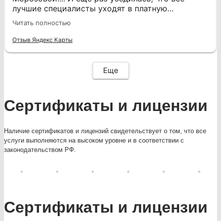
очень располагающая .Теперь с уверенностью
лучшие специалисты уходят в платную
могу рекомендовать клинику Мистер ПрезиДент
медицину! Очень хороший врач, знающий свое
Читать полностью
всем, кто ценит качество и заботу о своем
дело, тактична, спокойна, аккуратна! Боли не
здоровье!
было совсем В первый раз спасла меня просто
Отзыв Яндекс Карты
Еще
Сертификаты и лицензии
Наличие сертификатов и лицензий свидетельствует о том, что все
услуги выполняются на высоком уровне и в соответствии с
законодательством РФ.
Сертификаты и лицензии