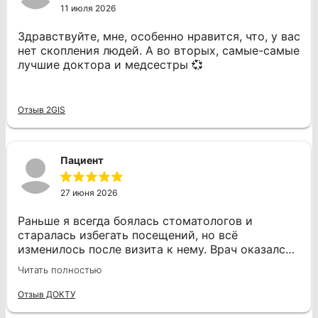
11 июля 2026
Здравствуйте, мне, особенно нравится, что, у вас
нет скопления людей. А во вторых, самые-самые
лучшие доктора и медсестры 💞
Отзыв 2GIS
Пациент
27 июня 2026
Раньше я всегда боялась стоматологов и
старалась избегать посещений, но всё
изменилось после визита к нему. Врач оказался
профессионалом своего дела. Во время
Читать полностью
процедуры я не испытывала боли, даже когда он
проводил сверление и другие манипуляции, что
Отзыв ДОКТУ
для меня было важно. Дмитрий Юрьевич