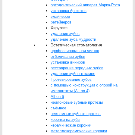
ортодонтический аппарат Марка-Роса
установка брекетов
элайнеров
ретейнеров
Хирургия
удаление зубов
удаление зуба мудрости
Эстетическая стоматология
профессиональная чистка
отбеливание зубов
установка виниров
реставрация передних зубов
удаление зубного камня
Протезирование зубов
с помощью конструкции с опорой на
имплантаты (All on 4)
All on 6
нейлоновые зубные протезы
съёмное
несъемные зубные протезы
коронки на зубы
керамические коронки
металлокерамические коронки