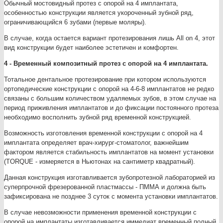
Обычный мостовидный протез с опорой на 4 имплантата,
особенностью конструкции является укороченный зубной ряд,
ограничивающийся 6 зубами (первые моляры).
В случае, когда остается вариант протезирования лишь All on 4, этот
вид конструкции будет наиболее эстетичен и комфортен.
4 - Временный композитный протез с опорой на 4 имплантата.
Тотальное дентальное протезирование при котором используются
ортопедические конструкции с опорой на 4-6-8 имплантатов не редко
связаны с большим количеством удаляемых зубов, в этом случае на
период приживления имплантатов и до фиксации постоянного протеза
необходимо восполнить зубной ряд временной конструкцией.
Возможность изготовления временной конструкции с опорой на 4
имплантата определяет врач-хирург-стоматолог, важнейшим
фактором является стабильность имплантатов на момент установки
(TORQUE - измеряется в Ньютонах на сантиметр квадратный).
Данная конструкция изготавливается зубопротезной лабораторией из
суперпрочной фрезерованной пластмассы - ПММА и должна быть
зафиксирована не позднее 3 суток с момента установки имплантатов.
В случае невозможности применения временной конструкции с
опорой на имплантаты изготавливается иммедиат временный полный