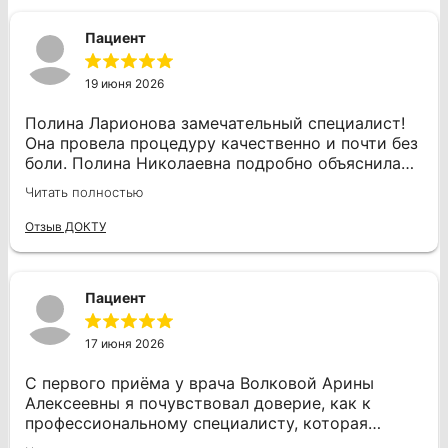
работал уверенно и аккуратно, что добавляло
спокойствия. Он быстро помог мне с лечением
Пациент
зуба, и я чувствую огромную благодарность.
Если это лечение всегда будет таким
комфортным, то, возможно, я буду посещать
19 июня 2026
стоматолога чаще, а не только в крайних
случаях.
Полина Ларионова замечательный специалист!
Она провела процедуру качественно и почти без
боли. Полина Николаевна подробно объяснила
все этапы работы и дала отличные
Читать полностью
рекомендации по уходу за зубами. Я
определенно буду обращаться только к ней в
Отзыв ДОКТУ
будущем и с радостью рекомендую всем!
Пациент
17 июня 2026
С первого приёма у врача Волковой Арины
Алексеевны я почувствовал доверие, как к
профессиональному специалисту, которая
всегда обстоятельно расскажет, что делает и