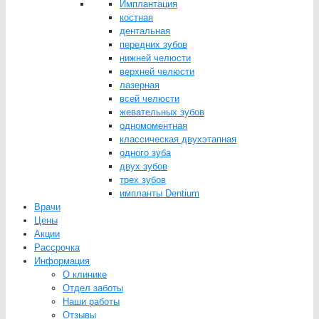
Имплантация
костная
дентальная
передних зубов
нижней челюсти
верхней челюсти
лазерная
всей челюсти
жевательных зубов
одномоментная
классическая двухэтапная
одного зуба
двух зубов
трех зубов
импланты Dentium
Врачи
Цены
Акции
Рассрочка
Информация
О клинике
Отдел заботы
Наши работы
Отзывы