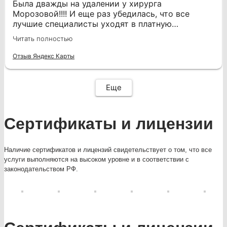
я выбирала очень долго, взвешивала все за и
Была дважды на удалении у хирурга
против. И я не ошиблась. Атмосфера в клинике
Морозовой!!!! И еще раз убедилась, что все
очень располагающая .Теперь с уверенностью
лучшие специалисты уходят в платную
могу рекомендовать клинику Мистер ПрезиДент
медицину! Очень хороший врач, знающий свое
Читать полностью
всем, кто ценит качество и заботу о своем
дело, тактична, спокойна, аккуратна! Боли не
здоровье!
было совсем В первый раз спасла меня просто
Отзыв Яндекс Карты
Еще
Сертификаты и лицензии
Наличие сертификатов и лицензий свидетельствует о том, что все
услуги выполняются на высоком уровне и в соответствии с
законодательством РФ.