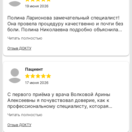
комфортным, то, возможно, я буду посещать
19 июня 2026
стоматолога чаще, а не только в крайних
случаях.
Полина Ларионова замечательный специалист!
Она провела процедуру качественно и почти без
боли. Полина Николаевна подробно объяснила
все этапы работы и дала отличные
Читать полностью
рекомендации по уходу за зубами. Я
определенно буду обращаться только к ней в
Отзыв ДОКТУ
будущем и с радостью рекомендую всем!
Пациент
17 июня 2026
С первого приёма у врача Волковой Арины
Алексеевны я почувствовал доверие, как к
профессиональному специалисту, которая
всегда обстоятельно расскажет, что делает и
Читать полностью
что будет делать очень внимательно. И я очень
рад, что мне повезло попасть именно к этому
Отзыв ДОКТУ
врачу. Арина Алексеевна огромное спасибо за