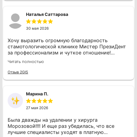
отлично сделанную работу и за красивую
улыбку, доброжелательную атмосферу
Наталья Саттарова
сотрудников клиники «Мистер президент»
30 мая 2026
Хочу выразить огромную благодарность
стамотологической клинике Мистер ПрезиДент
за профессионализм и чуткое отношение!
Недавно закончила лечение зубов,установила
Читать полностью
импланты и коронки, и каждый визит оставлял
только положительные впечатления. Огромное
Отзыв 2GIS
спасибо доктору Волковой Арине Алексеевне, на
всем этапе моего лечения была очень
внимательна и деликатна. Все этапы лечения
Марина П.
были подробно объяснены, а процесс прошел
практически безболезненно. Отдельное спасибо
Бондаренко Д. Ю, за установку имплантов, за
27 мая 2026
позитив!!! За профессиональный подход! Клинику
я выбирала очень долго, взвешивала все за и
Была дважды на удалении у хирурга
против. И я не ошиблась. Атмосфера в клинике
Морозовой!!!! И еще раз убедилась, что все
очень располагающая .Теперь с уверенностью
лучшие специалисты уходят в платную