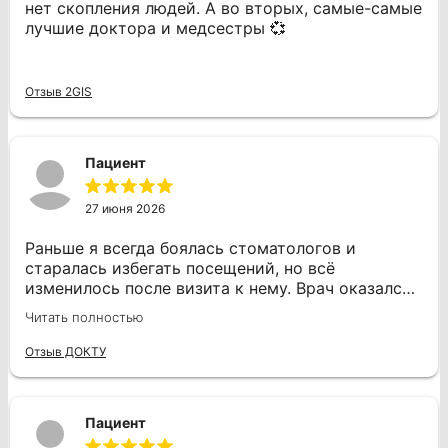
нет скопления людей. А во вторых, самые-самые
лучшие доктора и медсестры 💞
Отзыв 2GIS
Пациент
27 июня 2026
Раньше я всегда боялась стоматологов и
старалась избегать посещений, но всё
изменилось после визита к нему. Врач оказался
профессионалом своего дела. Во время
Читать полностью
процедуры я не испытывала боли, даже когда он
проводил сверление и другие манипуляции, что
Отзыв ДОКТУ
для меня было важно. Дмитрий Юрьевич
работал уверенно и аккуратно, что добавляло
спокойствия. Он быстро помог мне с лечением
Пациент
зуба, и я чувствую огромную благодарность.
Если это лечение всегда будет таким