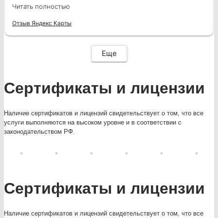
могу рекомендовать клинику Мистер ПрезиДент
медицину! Очень хороший врач, знающий свое
Читать полностью
всем, кто ценит качество и заботу о своем
дело, тактична, спокойна, аккуратна! Боли не
здоровье!
было совсем В первый раз спасла меня просто
Отзыв Яндекс Карты
Еще
Сертификаты и лицензии
Наличие сертификатов и лицензий свидетельствует о том, что все
услуги выполняются на высоком уровне и в соответствии с
законодательством РФ.
Сертификаты и лицензии
Наличие сертификатов и лицензий свидетельствует о том, что все