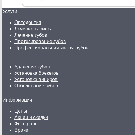
прошло быстро и без болевых ощущений, к
тому же цена оказалась вполне разумной.
Услуги
Я остался доволен и хочу выразить свою
благодарность этому замечательному
Ортодонтия
специалисту!
Лечение кариеса
Лечение зубов
Протезирование зубов
Профессиональная чистка зубов
Удаление зубов
Установка брекетов
Установка виниров
Отбеливание зубов
Информация
Цены
Акции и скидки
Фото работ
Врачи