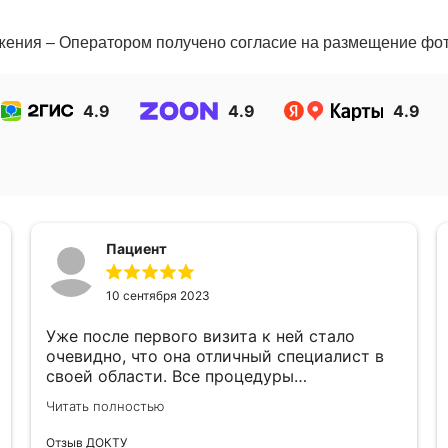
ния – Оператором получено согласие на размещение фото и
4.9
4.9
4.9
Пациент
10 сентября 2023
Уже после первого визита к ней стало
очевидно, что она отличный специалист в
своей области. Все процедуры
проводились четко и качественно, а
Читать полностью
результат был заметен на лицо. У нее
золотые руки и огромная
Отзыв ДОКТУ