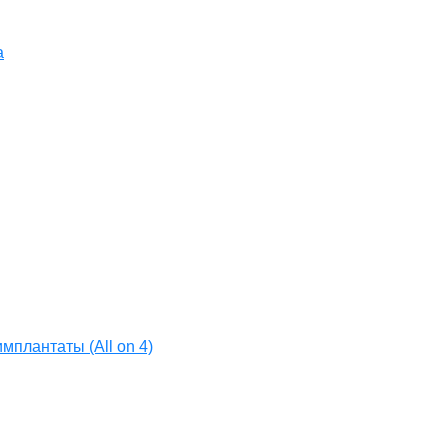
а
мплантаты (All on 4)