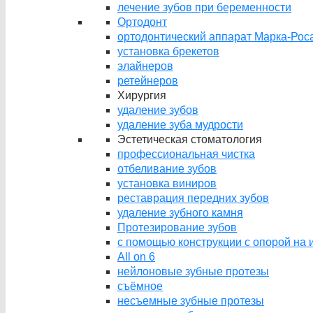
лечение зубов при беременности
Ортодонт
ортодонтический аппарат Марка-Рос
установка брекетов
элайнеров
ретейнеров
Хирургия
удаление зубов
удаление зуба мудрости
Эстетическая стоматология
профессиональная чистка
отбеливание зубов
установка виниров
реставрация передних зубов
удаление зубного камня
Протезирование зубов
с помощью конструкции с опорой на и
All on 6
нейлоновые зубные протезы
съёмное
несъемные зубные протезы