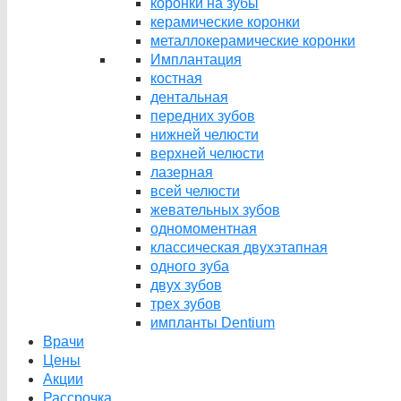
коронки на зубы
керамические коронки
металлокерамические коронки
Имплантация
костная
дентальная
передних зубов
нижней челюсти
верхней челюсти
лазерная
всей челюсти
жевательных зубов
одномоментная
классическая двухэтапная
одного зуба
двух зубов
трех зубов
импланты Dentium
Врачи
Цены
Акции
Рассрочка