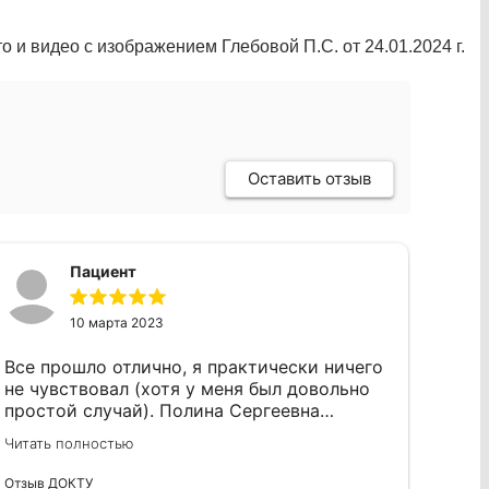
 видео с изображением Глебовой П.С. от 24.01.2024 г.
Оставить отзыв
Пациент
10 марта 2023
Все прошло отлично, я практически ничего
не чувствовал (хотя у меня был довольно
простой случай). Полина Сергеевна
замечательно все объяснила и подробно
Читать полностью
рассказала процесс. Понятно, что она
внимательна к своим пациентам, и я
Отзыв ДОКТУ