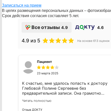
Записаться на прием
В целях размещения персональных данных – фотоизображе
Срок действия согласия составляет 5 лет.
Все отзывы
4.9
4.6
4.9
из 5
На основе
613
оценок
Пациент
23 марта 2025
К счастью, мне удалось попасть к доктору
Глебовой Полине Сергеевне без
предварительной записи. Она грамотно
провела консультацию и убедила меня
Читать полностью
сохранить зуб, хотя я планировал его
удалить и поставить имплант. Лечение
Отзыв ДОКТУ