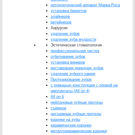
ортодонтический аппарат Марка-Роса
установка брекетов
элайнеров
ретейнеров
Хирургия
удаление зубов
удаление зуба мудрости
Эстетическая стоматология
профессиональная чистка
отбеливание зубов
установка виниров
реставрация передних зубов
удаление зубного камня
Протезирование зубов
с помощью конструкции с опорой на
имплантаты (All on 4)
All on 6
нейлоновые зубные протезы
съёмное
несъемные зубные протезы
коронки на зубы
керамические коронки
металлокерамические коронки