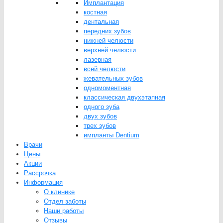
Имплантация
костная
дентальная
передних зубов
нижней челюсти
верхней челюсти
лазерная
всей челюсти
жевательных зубов
одномоментная
классическая двухэтапная
одного зуба
двух зубов
трех зубов
импланты Dentium
Врачи
Цены
Акции
Рассрочка
Информация
О клинике
Отдел заботы
Наши работы
Отзывы