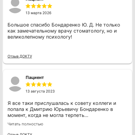
Огромное спасибо ему! Теперь я точно знаю, к
кому обращаться в случае проблем с зубами.
13 марта 2026
Большое спасибо Бондаренко Ю. Д. Не только
как замечательному врачу стоматологу, но и
великолепному психологу!
Отзыв ДОКТУ
Пациент
13 августа 2023
Я все таки прислушалась к совету коллеги и
попала к Дмитрию Юрьевичу Бондаренко в
момент, когда не могла терпеть
стоматологическую боль. Со своей
Читать полностью
профессиональностью и легким общением, он
сразу меня расположил к себе. Дмитрий
Отзыв ДОКТУ