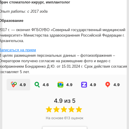
Врач стоматолог-хирург, имплантолог
Опыт работы: с 2017 года
Образование
2017 г. — окончил ФГБОУВО «Северный государственный медицинский
университет» Министерства здравоохранения Российской Федерации г.
Архангельска.
Записаться на прием
В целях размещения персональных данных – фотоизображения –
Оператором получено согласие на размещение фото и видео с
изображением Бондаренко Д.Ю. от 15.01.2024 г. Срок действия согласия
составляет 5 лет.
4.9
4.6
4.9
4.9
4.9
4.9
из 5
На основе
613
оценок