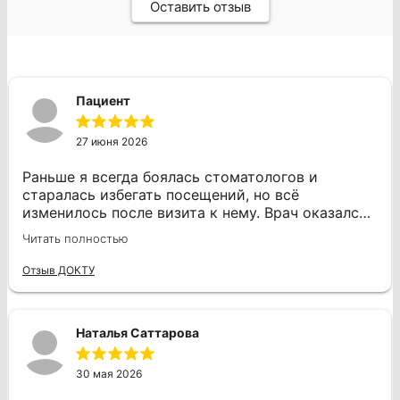
Оставить отзыв
Пациент
27 июня 2026
Раньше я всегда боялась стоматологов и
старалась избегать посещений, но всё
изменилось после визита к нему. Врач оказался
профессионалом своего дела. Во время
Читать полностью
процедуры я не испытывала боли, даже когда он
проводил сверление и другие манипуляции, что
Отзыв ДОКТУ
для меня было важно. Дмитрий Юрьевич
работал уверенно и аккуратно, что добавляло
спокойствия. Он быстро помог мне с лечением
Наталья Саттарова
зуба, и я чувствую огромную благодарность.
Если это лечение всегда будет таким
комфортным, то, возможно, я буду посещать
30 мая 2026
стоматолога чаще, а не только в крайних